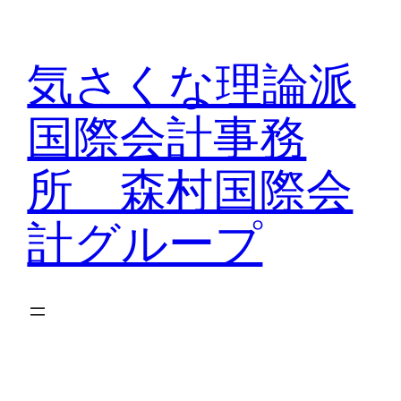
内
容
気さくな理論派
を
ス
国際会計事務
キ
ッ
所 森村国際会
プ
計グループ