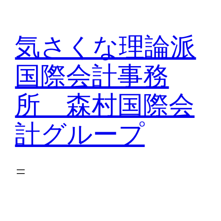
内
容
気さくな理論派
を
ス
国際会計事務
キ
ッ
所 森村国際会
プ
計グループ